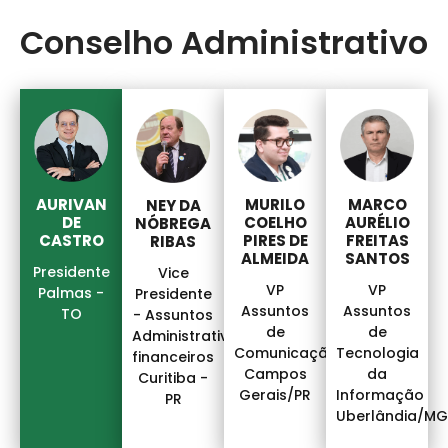
Conselho Administrativo
AURIVAN
MURILO
MARCO
NEY DA
DE
COELHO
AURÉLIO
NÓBREGA
CASTRO
PIRES DE
FREITAS
RIBAS
ALMEIDA
SANTOS
Presidente
Vice
VP
VP
Palmas -
Presidente
Assuntos
Assuntos
TO
- Assuntos
de
de
Administrativo
Comunicação
Tecnologia
financeiros
Campos
da
Curitiba -
Gerais/PR
Informação
PR
Uberlândia/MG