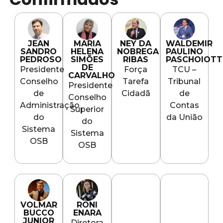
JEAN
MARIA
WALDEMIR
NEY DA
SANDRO
HELENA
PAULINO
NOBREGA
PEDROSO
SIMÕES
PASCHOIOT
RIBAS
DE
Presidente
TCU –
Força
CARVALHO
Conselho
Tribunal
Tarefa
Presidente
de
de
Cidadã
Conselho
Administração
Contas
Superior
do
da União
do
Sistema
Sistema
OSB
OSB
VOLMAR
RONI
BUCCO
ENARA
JUNIOR
Diretora