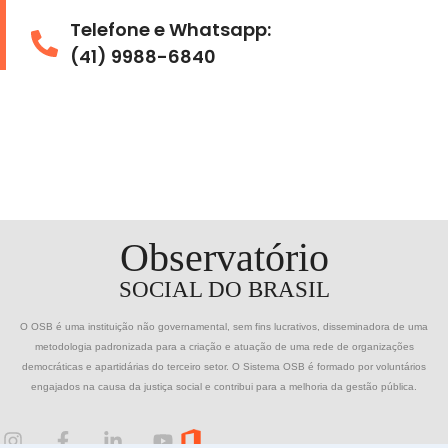
Telefone e Whatsapp:
(41) 9988-6840
Observatório
SOCIAL DO BRASIL
O OSB é uma instituição não governamental, sem fins lucrativos, disseminadora de uma
metodologia padronizada para a criação e atuação de uma rede de organizações
democráticas e apartidárias do terceiro setor. O Sistema OSB é formado por voluntários
engajados na causa da justiça social e contribui para a melhoria da gestão pública.